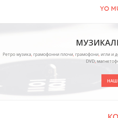
Yo M
МУЗИКАЛ
Ретро музика
,
грамофонни плочи
,
грамофони
,
игли и д
DVD
,
магнетоф
НАШ
К